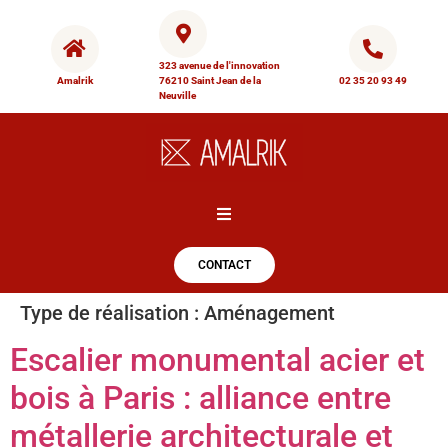
323 avenue de l'innovation
Amalrik
76210 Saint Jean de la
02 35 20 93 49
Neuville
Hamburger Toggle Menu
CONTACT
Type de réalisation :
Aménagement
Escalier monumental acier et
bois à Paris : alliance entre
métallerie architecturale et