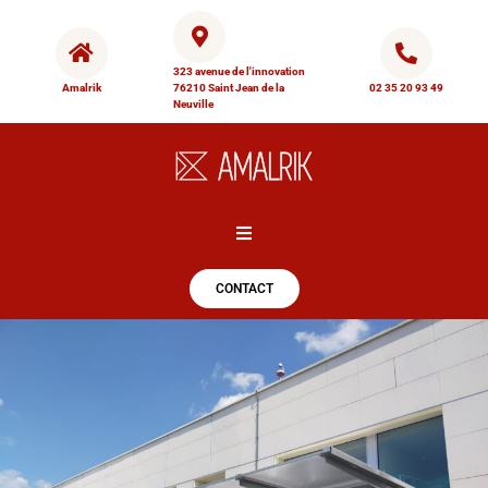
323 avenue de l'innovation
Amalrik
76210 Saint Jean de la
02 35 20 93 49
Neuville
Hamburger Toggle Menu
CONTACT