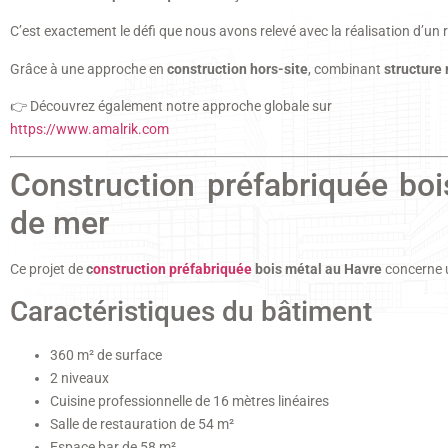
C’est exactement le défi que nous avons relevé avec la réalisation d’un 
Grâce à une approche en
construction hors-site
, combinant
structure
👉 Découvrez également notre approche globale sur
https://www.amalrik.com
Construction préfabriquée bo
de mer
Ce projet de
c
onstruction préfabriquée
bois métal au Havre
concerne u
Caractéristiques du bâtiment
360 m² de surface
2 niveaux
Cuisine professionnelle de 16 mètres linéaires
Salle de restauration de 54 m²
Espace bar de 58 m²