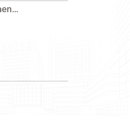
Caen…