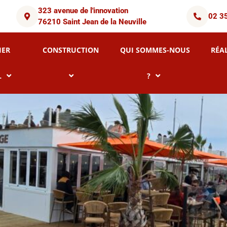
323 avenue de l'innovation
02 3
76210 Saint Jean de la Neuville
IER
CONSTRUCTION
QUI SOMMES-NOUS
RÉA
L
?