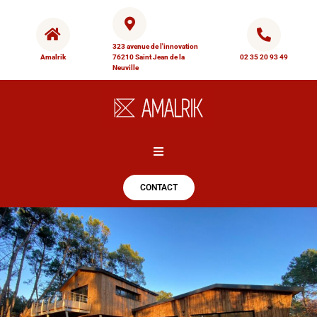
323 avenue de l'innovation
Amalrik
76210 Saint Jean de la
02 35 20 93 49
Neuville
Hamburger Toggle Menu
CONTACT