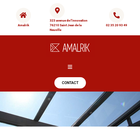
323 avenue de l'innovation
Amalrik
76210 Saint Jean de la
02 35 20 93 49
Neuville
Hamburger Toggle Menu
CONTACT