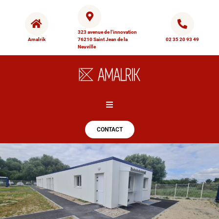
323 avenue de l'innovation
Amalrik
76210 Saint Jean de la
02 35 20 93 49
Neuville
Hamburger Toggle Menu
CONTACT