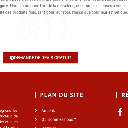
rgure
. Nous maîtrisons l’art de la métallerie, et sommes disposés à vous
ité des produits finis, tant pour leur robustesse que pour leur esthétiqu
DEMANDE DE DEVIS GRATUIT
PLAN DU SITE
R
agnons les
Amalrik
nducteur de
Qui sommes nous ?
er et leurs
 et la mise