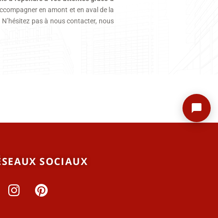
 accompagner en amont et en aval de la
e. N’hésitez pas à nous contacter, nous
ÉSEAUX SOCIAUX