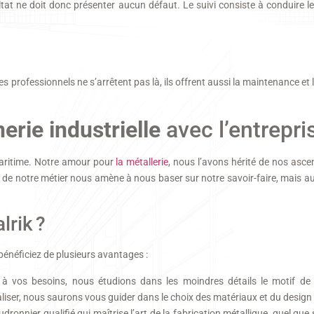
ltat ne doit donc présenter aucun défaut. Le suivi consiste à conduire le
is les professionnels ne s’arrêtent pas là, ils offrent aussi la maintenance et
rie industrielle
avec l’entrepri
Maritime. Notre amour pour
la métallerie
, nous l’avons hérité de nos asce
 de notre métier nous amène à nous baser sur notre savoir-faire, mais au
lrik ?
bénéficiez de plusieurs avantages :
à vos besoins, nous étudions dans les moindres détails le motif d
liser, nous saurons vous guider dans le choix des matériaux et du design l
nnier qualifié qui maîtrise l’art de la fabrication métallique, quel que soi