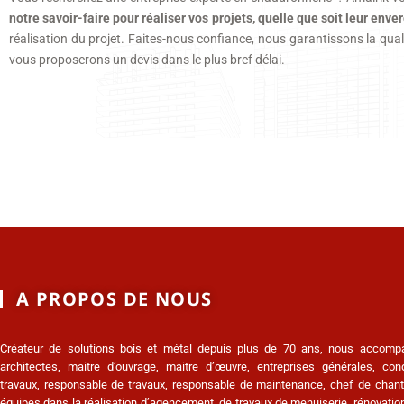
notre savoir-faire pour réaliser vos projets, quelle que soit leur enve
réalisation du projet. Faites-nous confiance, nous garantissons la qual
vous proposerons un devis dans le plus bref délai.
A PROPOS DE NOUS
Créateur de solutions bois et métal depuis plus de 70 ans, nous accomp
architectes, maitre d’ouvrage, maitre d’œuvre, entreprises générales, co
travaux, responsable de travaux, responsable de maintenance, chef de chanti
équipes dans la réalisation d’agencement, de travaux de menuiserie, rénovation