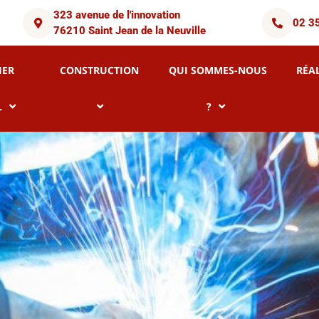
323 avenue de l'innovation
02 3
76210 Saint Jean de la Neuville
IER
CONSTRUCTION
QUI SOMMES-NOUS
RÉA
L
?