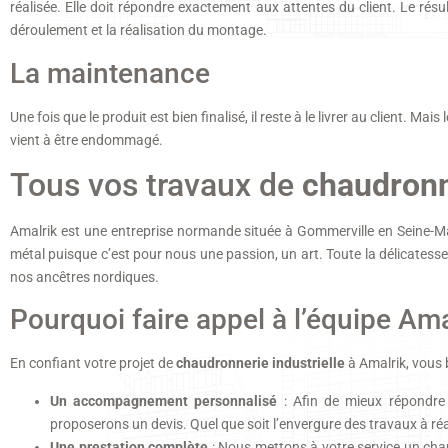
réalisée. Elle doit répondre exactement aux attentes du client. Le résu
déroulement et la réalisation du montage.
La maintenance
Une fois que le produit est bien finalisé, il reste à le livrer au client. Ma
vient à être endommagé.
Tous vos travaux de
chaudronne
Amalrik est une entreprise normande située à Gommerville en Seine-
métal puisque c’est pour nous une passion, un art. Toute la délicatesse
nos ancêtres nordiques.
Pourquoi faire appel à l’équipe Ama
En confiant votre projet de
chaudronnerie industrielle
à Amalrik, vous 
Un accompagnement personnalisé
: Afin de mieux répondre 
proposerons un devis. Quel que soit l’envergure des travaux à réa
Une prestation complète
: Nous mettons à votre service un chaudro