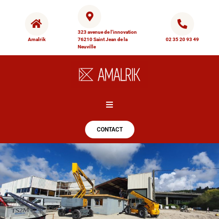
323 avenue de l'innovation
Amalrik
76210 Saint Jean de la
02 35 20 93 49
Neuville
Hamburger Toggle Menu
CONTACT