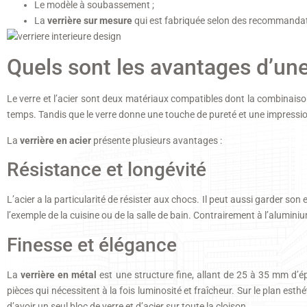
Le modèle à soubassement ;
La
verrière sur mesure
qui est fabriquée selon des recommandati
Quels sont les avantages d’un
Le verre et l’acier sont deux matériaux compatibles dont la combinaison
temps. Tandis que le verre donne une touche de pureté et une impressio
La
verrière en acier
présente plusieurs avantages :
Résistance et longévité
L’acier a la particularité de résister aux chocs. Il peut aussi garder so
l’exemple de la cuisine ou de la salle de bain. Contrairement à l’aluminiu
Finesse et élégance
La
verrière en métal
est une structure fine, allant de 25 à 35 mm d’é
pièces qui nécessitent à la fois luminosité et fraîcheur. Sur le plan esth
d’avoir un seul bloc de verre et d’acier sur toute la cloison.