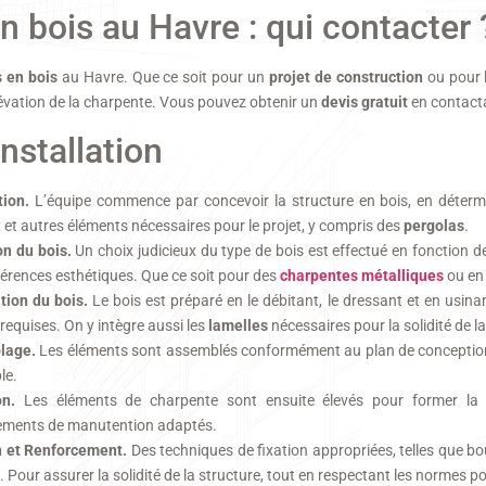
n bois au Havre : qui contacter 
 en bois
au Havre. Que ce soit pour un
projet de construction
ou pour 
lévation de la charpente. Vous pouvez obtenir un
devis gratuit
en contactan
nstallation
ion.
L’équipe commence par concevoir la structure en bois, en déterm
et autres éléments nécessaires pour le projet, y compris des
pergolas
.
on du bois.
Un choix judicieux du type de bois est effectué en fonction d
férences esthétiques. Que ce soit pour des
charpentes
métalliques
ou en 
tion du bois.
Le bois est préparé en le débitant, le dressant et en usin
equises. On y intègre aussi les
lamelles
nécessaires pour la solidité de la
lage.
Les éléments sont assemblés conformément au plan de conception
le.
on.
Les éléments de charpente sont ensuite élevés pour former la s
ements de manutention adaptés.
n et Renforcement.
Des techniques de fixation appropriées, telles que b
s. Pour assurer la solidité de la structure, tout en respectant les normes p