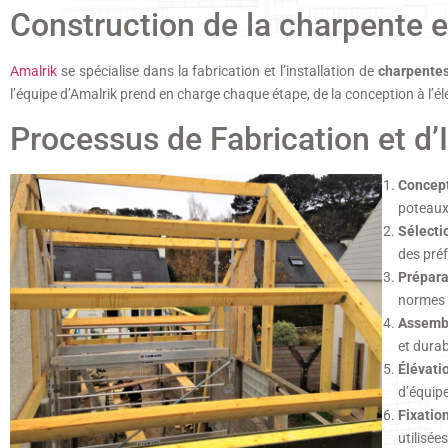
Construction de la charpente e
Amalrik
se spécialise dans la fabrication et l’installation de
charpentes
l’équipe d’Amalrik prend en charge chaque étape, de la conception à l’é
Processus de Fabrication et d’I
Concept
poteaux 
Sélecti
des pré
Prépara
normes r
Assemb
et durab
Élévati
d’équip
Fixatio
utilisée